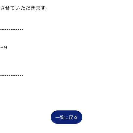
みさせていただきます。
-------------
−９
-------------
一覧に戻る