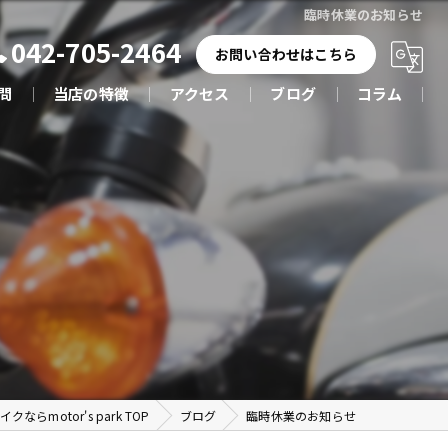
臨時休業のお知らせ
042-705-2464
お問い合わせはこちら
問
当店の特徴
アクセス
ブログ
コラム
新車
車検
カスタム
整備
修理
らmotor's park TOP
ブログ
臨時休業のお知らせ