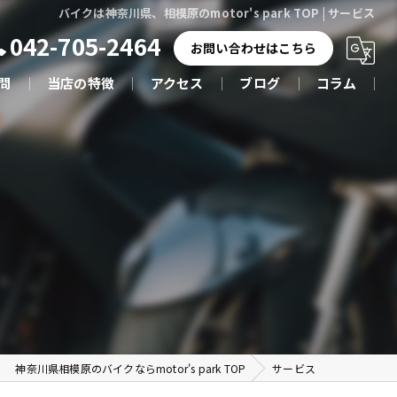
バイクは神奈川県、相模原のmotor's park TOP | サービス
042-705-2464
お問い合わせはこちら
問
当店の特徴
アクセス
ブログ
コラム
新車
車検
カスタム
整備
修理
神奈川県相模原のバイクならmotor's park TOP
サービス